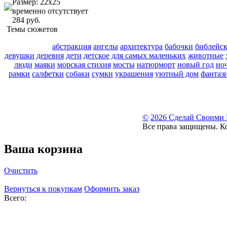
Размер: 22х25
временно отсутствует
284 руб.
Темы сюжетов
абстракция
ангелы
архитектура
бабочки
библейс
девушки
деревня
дети
детское
для самых маленьких
животные
люди
маяки
морская стихия
мосты
натюрморт
новый год
но
рамки
салфетки
собаки
сумки
украшения
уютный дом
фантаз
©
2026 Сделай Своими
Все права защищены. К
Ваша корзина
Очистить
Вернуться к покупкам
Оформить заказ
Всего: