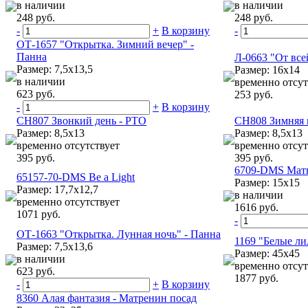
в наличии
в наличии
248 руб.
248 руб.
-
+
В корзину
-
ОТ-1657 "Открытка. Зимний вечер" -
Панна
Л-0663 "От все
Размер: 7,5х13,5
Размер: 16x14
в наличии
временно отсут
623 руб.
253 руб.
-
+
В корзину
CH807 Звонкий день - РТО
CH808 Зимняя 
Размер: 8,5х13
Размер: 8,5х13
временно отсутствует
временно отсут
395 руб.
395 руб.
6709-DMS Мат
65157-70-DMS Be a Light
Размер: 15x15
Размер: 17,7х12,7
в наличии
временно отсутствует
1616 руб.
1071 руб.
-
ОТ-1663 "Открытка. Лунная ночь" - Панна
1169 "Белые л
Размер: 7,5х13,6
Размер: 45x45
в наличии
временно отсут
623 руб.
1877 руб.
-
+
В корзину
8360 Алая фантазия - Матренин посад