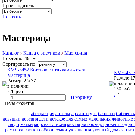
Производитель
Показать
Мастерица
Каталог
Канва с рисунком
Мастерица
Показать:
Сортировать по:
КМЧ-3452 Котенок с птичками - схема
КМЧ-4313 
Мастерица
Размер: 1
Размер: 25х37
в наличи
в наличии
150 руб.
270 руб.
-
-
+
В корзину
Темы сюжетов
абстракция
ангелы
архитектура
бабочки
библейс
девушки
деревня
дети
детское
для самых маленьких
животные
люди
маяки
морская стихия
мосты
натюрморт
новый год
но
рамки
салфетки
собаки
сумки
украшения
уютный дом
фантаз