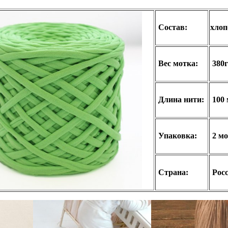
Состав:
хло
Вес мотка:
380
Длина нити:
100 
Упаковка:
2 мо
Страна:
Рос