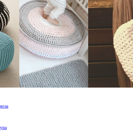
рюза
кура