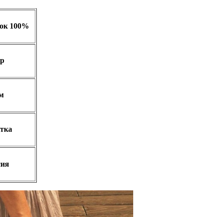
пок 100%
гр
м
тка
сия