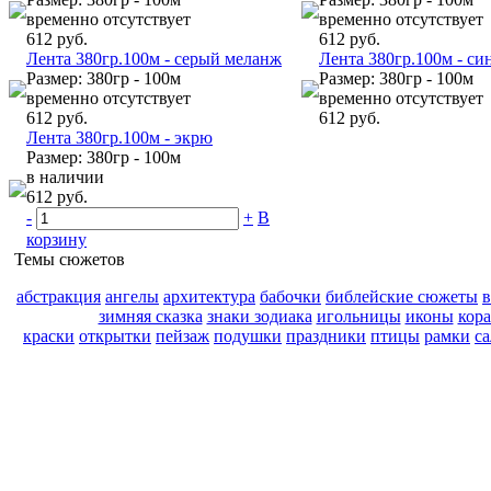
временно отсутствует
временно отсутствует
612 руб.
612 руб.
Лента 380гр.100м - серый меланж
Лента 380гр.100м - си
Размер: 380гр - 100м
Размер: 380гр - 100м
временно отсутствует
временно отсутствует
612 руб.
612 руб.
Лента 380гр.100м - экрю
Размер: 380гр - 100м
в наличии
612 руб.
-
+
В
корзину
Темы сюжетов
абстракция
ангелы
архитектура
бабочки
библейские сюжеты
зимняя сказка
знаки зодиака
игольницы
иконы
кор
краски
открытки
пейзаж
подушки
праздники
птицы
рамки
с