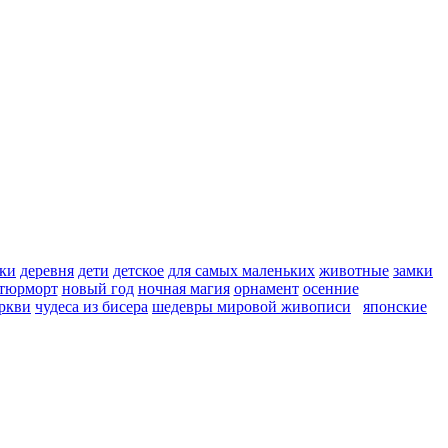
ки
деревня
дети
детское
для самых маленьких
животные
замки
тюрморт
новый год
ночная магия
орнамент
осенние
ркви
чудеса из бисера
шедевры мировой живописи
японские