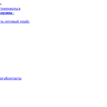
>
стрироваться
орзина
:
ть оптовый прайс
нига
Контакты