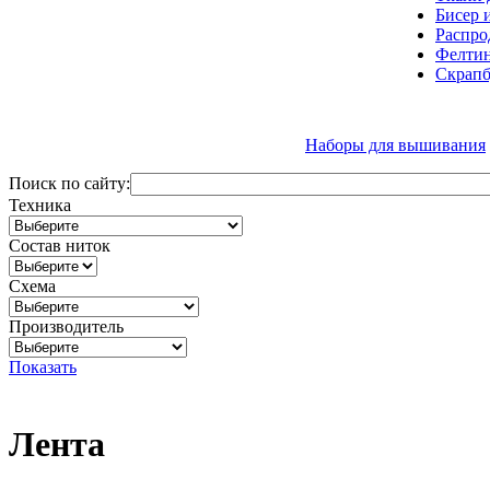
Бисер 
Распро
Фелтин
Скрапб
Наборы для вышивания
Поиск по сайту:
Техника
Состав ниток
Схема
Производитель
Показать
Лента