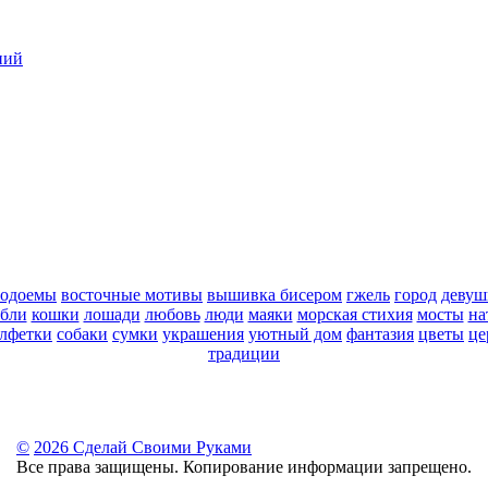
ний
водоемы
восточные мотивы
вышивка бисером
гжель
город
девуш
абли
кошки
лошади
любовь
люди
маяки
морская стихия
мосты
на
алфетки
собаки
сумки
украшения
уютный дом
фантазия
цветы
це
традиции
©
2026 Сделай Своими Руками
Все права защищены. Копирование информации запрещено.