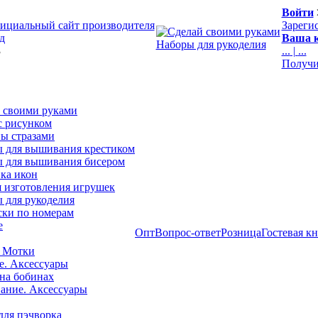
Войти
ициальный сайт производителя
Зареги
д
Ваша к
Наборы для рукоделия
3
...
|
...
Получи
 своими руками
с рисунком
ы стразами
 для вышивания крестиком
 для вышивания бисером
ка икон
я изготовления игрушек
 для рукоделия
ски по номерам
е
Опт
Вопрос-ответ
Розница
Гостевая к
 Мотки
е. Аксессуары
на бобинах
ние. Аксессуары
для пэчворка