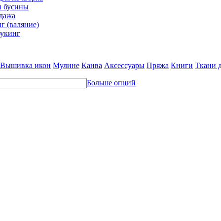
и бусины
дажа
г (валяние)
укинг
Вышивка икон
Мулине
Канва
Аксессуары
Пряжа
Книги
Ткани 
Больше опций