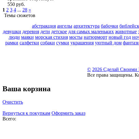
550 руб.
1
2
3
4
...
28
»
Темы сюжетов
абстракция
ангелы
архитектура
бабочки
библейс
девушки
деревня
дети
детское
для самых маленьких
животные
люди
маяки
морская стихия
мосты
натюрморт
новый год
но
рамки
салфетки
собаки
сумки
украшения
уютный дом
фантаз
©
2026 Сделай Своими
Все права защищены. К
Ваша корзина
Очистить
Вернуться к покупкам
Оформить заказ
Всего: