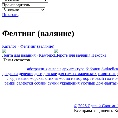
Производитель
Показать
Фелтинг (валяние)
Каталог
Фелтинг (валяние)
Лента для валяния - Камтекс
Шерсть для валяния Пехорка
Темы сюжетов
абстракция
ангелы
архитектура
бабочки
библейс
девушки
деревня
дети
детское
для самых маленьких
животные
люди
маяки
морская стихия
мосты
натюрморт
новый год
но
рамки
салфетки
собаки
сумки
украшения
уютный дом
фантаз
©
2026 Сделай Своими
Все права защищены. К