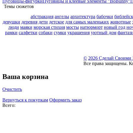
Пуговицы-фигурки
Пуговицы и клеевые элементы "BoBunny"
П
Темы сюжетов
абстракция
ангелы
архитектура
бабочки
библейс
девушки
деревня
дети
детское
для самых маленьких
животные
люди
маяки
морская стихия
мосты
натюрморт
новый год
но
рамки
салфетки
собаки
сумки
украшения
уютный дом
фантаз
©
2026 Сделай Своими
Все права защищены. К
Ваша корзина
Очистить
Вернуться к покупкам
Оформить заказ
Всего: