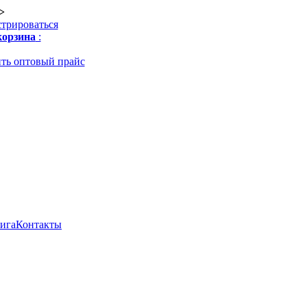
>
стрироваться
орзина
:
ть оптовый прайс
нига
Контакты