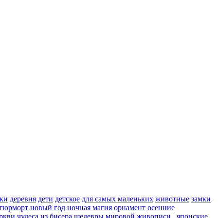
ки
деревня
дети
детское
для самых маленьких
животные
замки
тюрморт
новый год
ночная магия
орнамент
осенние
ркви
чудеса из бисера
шедевры мировой живописи
японские