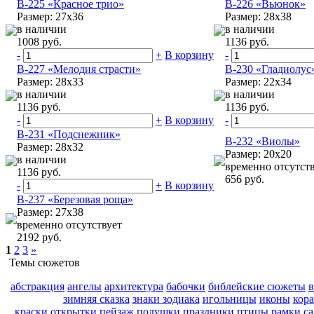
B-225 «Красное трио»
B-226 «Вьюнок»
Размер: 27x36
Размер: 28x38
в наличии
в наличии
1008 руб.
1136 руб.
-
+
В корзину
-
B-227 «Мелодия страсти»
B-230 «Гладиолус
Размер: 28x33
Размер: 22x34
в наличии
в наличии
1136 руб.
1136 руб.
-
+
В корзину
-
B-231 «Подснежник»
B-232 «Виолы»
Размер: 28x32
Размер: 20х20
в наличии
временно отсутст
1136 руб.
656 руб.
-
+
В корзину
B-237 «Березовая роща»
Размер: 27х38
временно отсутствует
2192 руб.
1
2
3
»
Темы сюжетов
абстракция
ангелы
архитектура
бабочки
библейские сюжеты
зимняя сказка
знаки зодиака
игольницы
иконы
кор
краски
открытки
пейзаж
подушки
праздники
птицы
рамки
с