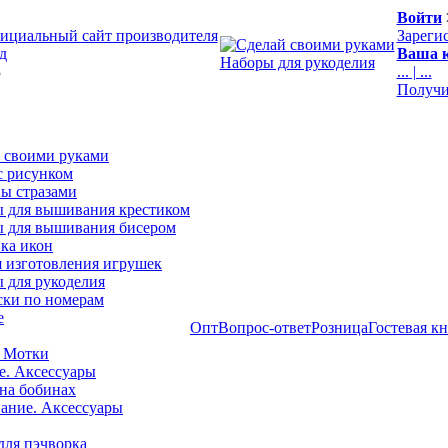
Войти
ициальный сайт производителя
Зареги
д
Ваша к
Наборы для рукоделия
3
...
|
...
Получи
 своими руками
с рисунком
ы стразами
 для вышивания крестиком
 для вышивания бисером
ка икон
я изготовления игрушек
 для рукоделия
ски по номерам
е
Опт
Вопрос-ответ
Розница
Гостевая к
 Мотки
е. Аксессуары
на бобинах
ние. Аксессуары
для пэчворка