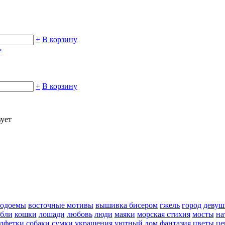
+
В корзину
»
+
В корзину
вует
водоемы
восточные мотивы
вышивка бисером
гжель
город
девуш
абли
кошки
лошади
любовь
люди
маяки
морская стихия
мосты
на
алфетки
собаки
сумки
украшения
уютный дом
фантазия
цветы
це