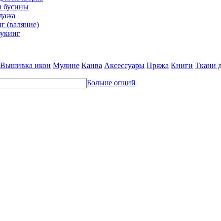
и бусины
дажа
г (валяние)
укинг
Вышивка икон
Мулине
Канва
Аксессуары
Пряжа
Книги
Ткани 
Больше опций