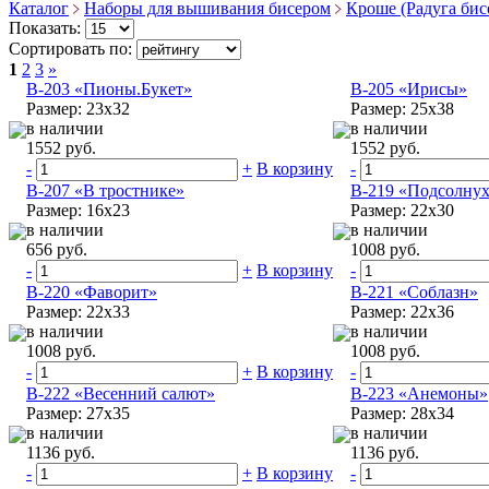
Каталог
Наборы для вышивания бисером
Кроше (Радуга бис
Показать:
Сортировать по:
1
2
3
»
B-203 «Пионы.Букет»
B-205 «Ирисы»
Размер: 23x32
Размер: 25x38
в наличии
в наличии
1552 руб.
1552 руб.
-
+
В корзину
-
B-207 «В тростнике»
B-219 «Подсолну
Размер: 16x23
Размер: 22x30
в наличии
в наличии
656 руб.
1008 руб.
-
+
В корзину
-
B-220 «Фаворит»
B-221 «Соблазн»
Размер: 22x33
Размер: 22x36
в наличии
в наличии
1008 руб.
1008 руб.
-
+
В корзину
-
B-222 «Весенний салют»
B-223 «Анемоны»
Размер: 27x35
Размер: 28x34
в наличии
в наличии
1136 руб.
1136 руб.
-
+
В корзину
-