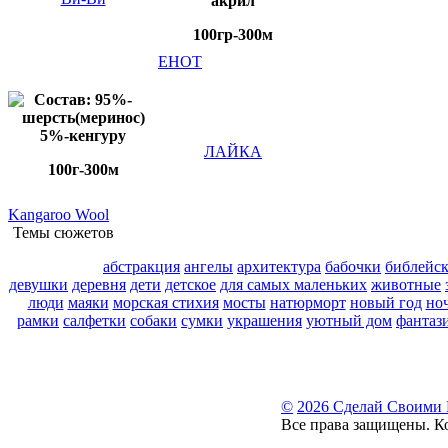
акрил
100гр-300м
ЕНОТ
Состав: 95%-
шерсть(меринос)
5%-кенгуру
ЛАЙКА
100г-300м
Kangaroo Wool
Темы сюжетов
абстракция
ангелы
архитектура
бабочки
библейс
девушки
деревня
дети
детское
для самых маленьких
животные
люди
маяки
морская стихия
мосты
натюрморт
новый год
но
рамки
салфетки
собаки
сумки
украшения
уютный дом
фантаз
©
2026 Сделай Своими
Все права защищены. К