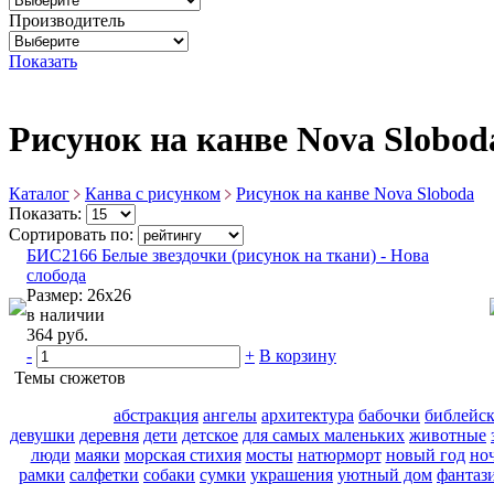
Производитель
Показать
Рисунок на канве Nova Slobod
Каталог
Канва с рисунком
Рисунок на канве Nova Sloboda
Показать:
Сортировать по:
БИС2166 Белые звездочки (рисунок на ткани) - Нова
слобода
Размер: 26х26
в наличии
364 руб.
-
+
В корзину
Темы сюжетов
абстракция
ангелы
архитектура
бабочки
библейс
девушки
деревня
дети
детское
для самых маленьких
животные
люди
маяки
морская стихия
мосты
натюрморт
новый год
но
рамки
салфетки
собаки
сумки
украшения
уютный дом
фантаз