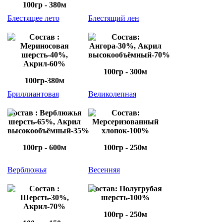
100гр - 380м
Блестящее лето
Блестящий лен
Состав :
Состав:
Мериносовая
Ангора-30%, Акрил
шерсть-40%,
высокообъёмный-70%
Акрил-60%
100гр - 300м
100гр-380м
Бриллиантовая
Великолепная
Состав : Верблюжья
Состав:
шерсть-65%, Акрил
Мерсеризованный
высокообъёмный-35%
хлопок-100%
100гр - 600м
100гр - 250м
Верблюжья
Весенняя
Состав :
Состав: Полугрубая
Шерсть-30%,
шерсть-100%
Акрил-70%
100гр - 250м