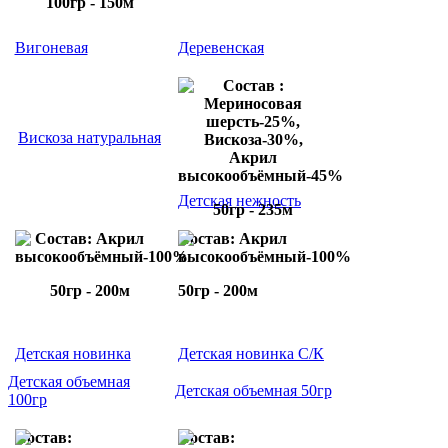
100гр - 150м
Вигоневая
Деревенская
Состав :
Мериносовая
шерсть-25%,
Вискоза натуральная
Вискоза-30%,
Акрил
высокообъёмный-45%
Детская нежность
50гр - 235м
Состав: Акрил
Состав: Акрил
высокообъёмный-100%
высокообъёмный-100%
50гр - 200м
50гр - 200м
Детская новинка
Детская новинка С/К
Детская объемная
Детская объемная 50гр
100гр
Состав:
Состав: