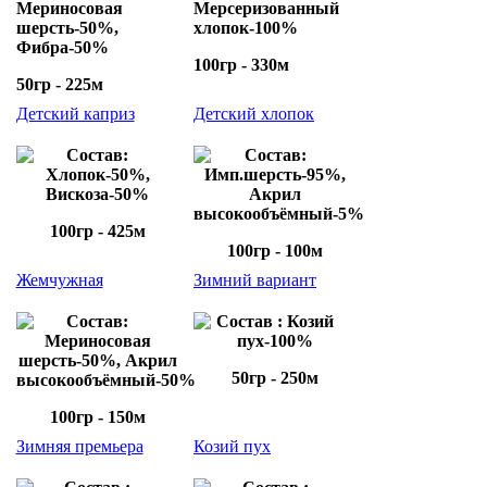
Мериносовая
Мерсеризованный
шерсть-50%,
хлопок-100%
Фибра-50%
100гр - 330м
50гр - 225м
Детский каприз
Детский хлопок
Состав:
Состав:
Хлопок-50%,
Имп.шерсть-95%,
Вискоза-50%
Акрил
высокообъёмный-5%
100гр - 425м
100гр - 100м
Жемчужная
Зимний вариант
Состав:
Состав : Козий
Мериносовая
пух-100%
шерсть-50%, Акрил
50гр - 250м
высокообъёмный-50%
100гр - 150м
Зимняя премьера
Козий пух