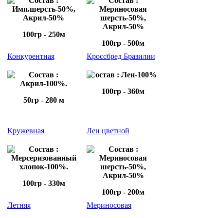
Состав :
Состав :
Имп.шерсть-50%,
Мериносовая
Акрил-50%
шерсть-50%,
Акрил-50%
100гр - 250м
100гр - 500м
Конкурентная
Кроссбред Бразилии
Состав :
Состав : Лен-100%
Акрил-100%.
100гр - 360м
50гр - 280 м
Кружевная
Лен цветной
Состав :
Состав :
Мерсеризованный
Мериносовая
хлопок-100%.
шерсть-50%,
Акрил-50%
100гр - 330м
100гр - 200м
Летняя
Мериносовая