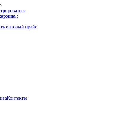
>
стрироваться
орзина
:
ть оптовый прайс
нига
Контакты