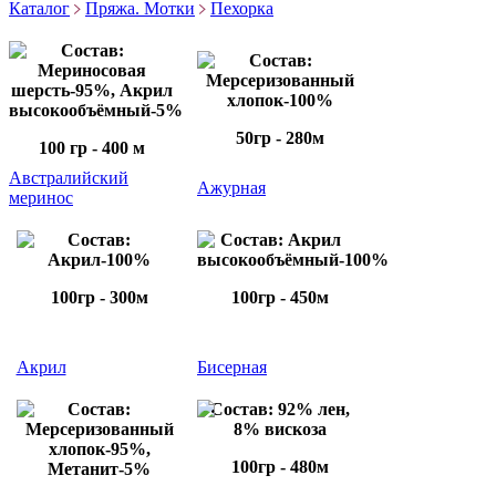
Каталог
Пряжа. Мотки
Пехорка
Состав:
Состав:
Мериносовая
Мерсеризованный
шерсть-95%, Акрил
хлопок-100%
высокообъёмный-5%
50гр - 280м
100 гр - 400 м
Австралийский
Ажурная
меринос
Состав:
Состав: Акрил
Акрил-100%
высокообъёмный-100%
100гр - 300м
100гр - 450м
Акрил
Бисерная
Состав:
Состав: 92% лен,
Мерсеризованный
8% вискоза
хлопок-95%,
100гр - 480м
Метанит-5%