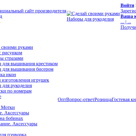
Войти
ициальный сайт производителя
Зареги
д
Ваша к
Наборы для рукоделия
3
...
|
...
Получи
 своими руками
с рисунком
ы стразами
 для вышивания крестиком
 для вышивания бисером
ка икон
я изготовления игрушек
 для рукоделия
ски по номерам
е
Опт
Вопрос-ответ
Розница
Гостевая к
 Мотки
е. Аксессуары
на бобинах
ние. Аксессуары
для пэчворка