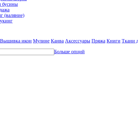
и бусины
дажа
г (валяние)
укинг
Вышивка икон
Мулине
Канва
Аксессуары
Пряжа
Книги
Ткани 
Больше опций