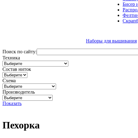
Бисер 
Распро
Фелтин
Скрапб
Наборы для вышивания
Поиск по сайту:
Техника
Состав ниток
Схема
Производитель
Показать
Пехорка