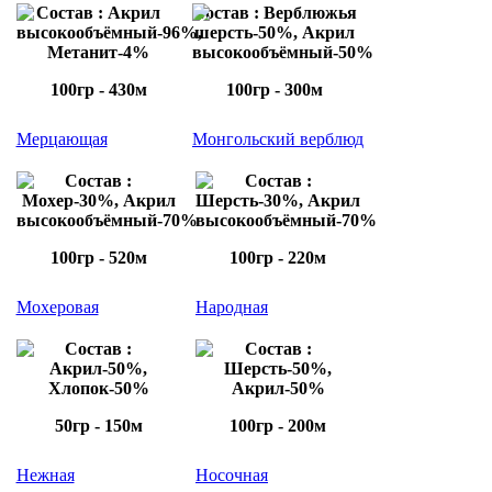
Состав : Акрил
Состав : Верблюжья
высокообъёмный-96%,
шерсть-50%, Акрил
Метанит-4%
высокообъёмный-50%
100гр - 430м
100гр - 300м
Мерцающая
Монгольский верблюд
Состав :
Состав :
Мохер-30%, Акрил
Шерсть-30%, Акрил
высокообъёмный-70%
высокообъёмный-70%
100гр - 520м
100гр - 220м
Мохеровая
Народная
Состав :
Состав :
Акрил-50%,
Шерсть-50%,
Хлопок-50%
Акрил-50%
50гр - 150м
100гр - 200м
Нежная
Носочная