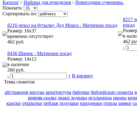
Каталог
Наборы для рукоделия
Новогодние сувениры.
Показать:
Сортировать по:
8217 ч
посад
8216 чехол на бутылку Дед Мороз - Матренин посад
Размер
Размер: 16х37
в нал
временно отсутствует
462 ру
462 руб.
-
8436 Шарик - Матренин посад
Размер: 14х12
в наличии
260 руб.
-
+
В корзину
Темы сюжетов
абстракция
ангелы
архитектура
бабочки
библейские сюжеты
зимняя сказка
знаки зодиака
игольницы
иконы
кор
краски
открытки
пейзаж
подушки
праздники
птицы
рамки
с