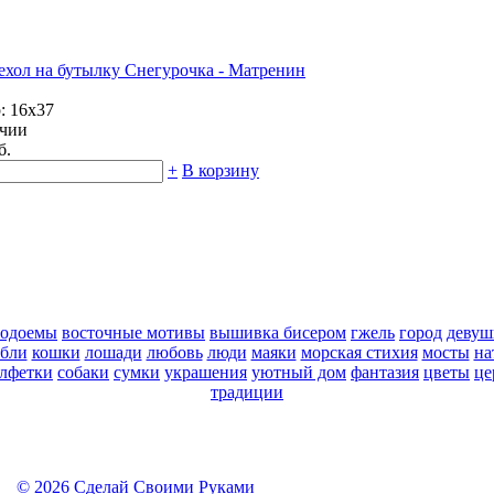
ехол на бутылку Снегурочка - Матренин
: 16х37
ичии
б.
+
В корзину
водоемы
восточные мотивы
вышивка бисером
гжель
город
девуш
абли
кошки
лошади
любовь
люди
маяки
морская стихия
мосты
на
алфетки
собаки
сумки
украшения
уютный дом
фантазия
цветы
це
традиции
©
2026 Сделай Своими Руками