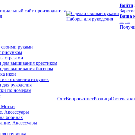
Войти
ициальный сайт производителя
Зареги
д
Ваша к
Наборы для рукоделия
3
...
|
...
Получи
 своими руками
с рисунком
ы стразами
 для вышивания крестиком
 для вышивания бисером
ка икон
я изготовления игрушек
 для рукоделия
ски по номерам
е
Опт
Вопрос-ответ
Розница
Гостевая к
 Мотки
е. Аксессуары
на бобинах
ние. Аксессуары
для пэчворка