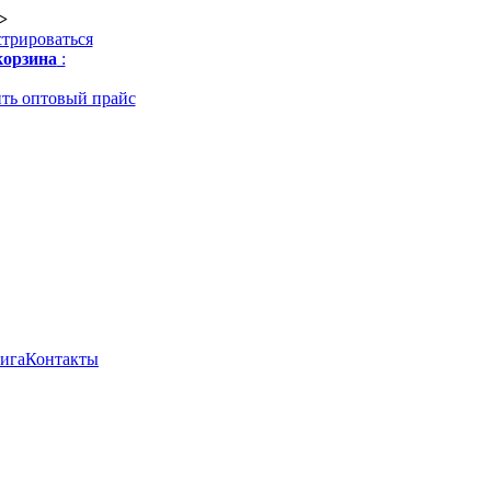
>
стрироваться
орзина
:
ть оптовый прайс
нига
Контакты