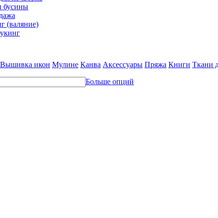
и бусины
дажа
г (валяние)
укинг
Вышивка икон
Мулине
Канва
Аксессуары
Пряжа
Книги
Ткани 
Больше опций