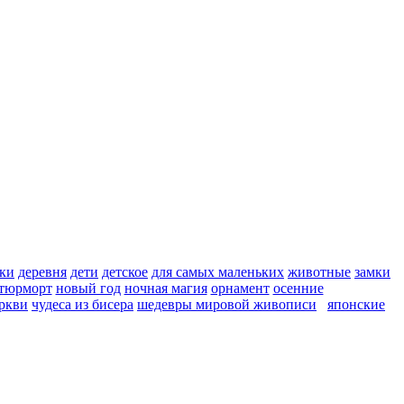
ки
деревня
дети
детское
для самых маленьких
животные
замки
тюрморт
новый год
ночная магия
орнамент
осенние
ркви
чудеса из бисера
шедевры мировой живописи
японские