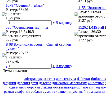
649 руб.
4213 руб.
1079 "Осенний пейзаж"
1155 "Золотая р
Размер: 38x26
Размер: 60x40
в наличии
временно отсутс
1529 руб.
3127 руб.
-
+
В корзину
536 "Осень.Триптих" - чм
35262-DMS Fall F
Размер: 16,5x40,5
Размер: 36x30
временно отсутствует
временно отсутс
972 руб.
2727 руб.
Б-08 Болдинская осень- "Сделай своими
руками"
Размер: 20x27
в наличии
537 руб.
-
+
В корзину
Темы сюжетов
абстракция
ангелы
архитектура
бабочки
библейс
девушки
деревня
дети
детское
для самых маленьких
животные
люди
маяки
морская стихия
мосты
натюрморт
новый год
но
рамки
салфетки
собаки
сумки
украшения
уютный дом
фантаз