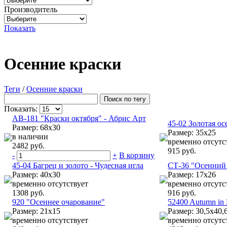
Производитель
Показать
Осенние краски
Теги
/
Осенние краски
Показать:
АВ-181 "Краски октября" - Абрис Арт
45-02 Золотая ос
Размер: 68х30
Размер: 35х25
в наличии
временно отсутс
2482 руб.
915 руб.
-
+
В корзину
45-04 Багрец и золото - Чудесная игла
СТ-36 "Осенний 
Размер: 40х30
Размер: 17x26
временно отсутствует
временно отсутс
1308 руб.
916 руб.
920 "Осеннее очарование"
52400 Autumn in
Размер: 21x15
Размер: 30,5x40,
временно отсутствует
временно отсутс