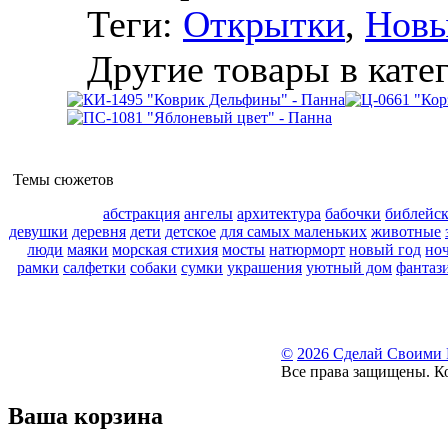
Теги:
Открытки
,
Новы
Другие товары в кате
Темы сюжетов
абстракция
ангелы
архитектура
бабочки
библейс
девушки
деревня
дети
детское
для самых маленьких
животные
люди
маяки
морская стихия
мосты
натюрморт
новый год
но
рамки
салфетки
собаки
сумки
украшения
уютный дом
фантаз
©
2026 Сделай Своими
Все права защищены. К
Ваша корзина