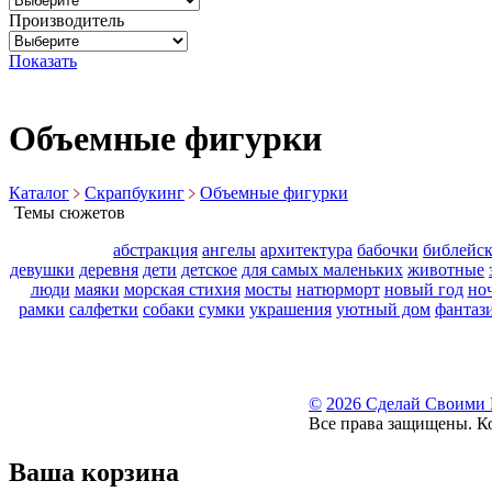
Производитель
Показать
Объемные фигурки
Каталог
Скрапбукинг
Объемные фигурки
Темы сюжетов
абстракция
ангелы
архитектура
бабочки
библейс
девушки
деревня
дети
детское
для самых маленьких
животные
люди
маяки
морская стихия
мосты
натюрморт
новый год
но
рамки
салфетки
собаки
сумки
украшения
уютный дом
фантаз
©
2026 Сделай Своими
Все права защищены. К
Ваша корзина