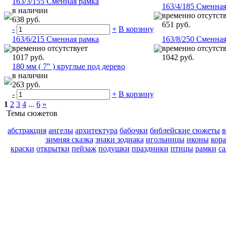
163/3/155 Сменная рамка
163/4/185 Сменна
в наличии
временно отсутст
638 руб.
651 руб.
-
+
В корзину
163/6/215 Сменная рамка
163/8/250 Сменна
временно отсутствует
временно отсутст
1017 руб.
1042 руб.
180 мм ( 7" ) круглые под дерево
в наличии
263 руб.
-
+
В корзину
1
2
3
4
...
6
»
Темы сюжетов
абстракция
ангелы
архитектура
бабочки
библейские сюжеты
зимняя сказка
знаки зодиака
игольницы
иконы
кор
краски
открытки
пейзаж
подушки
праздники
птицы
рамки
с