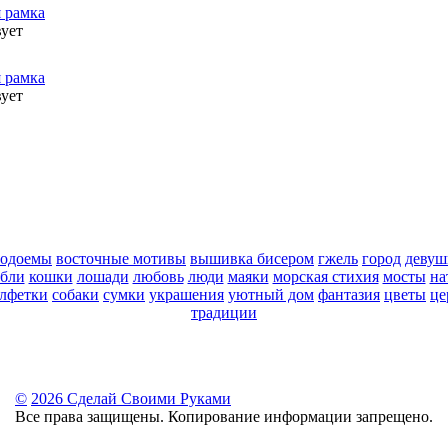
я рамка
вует
я рамка
вует
водоемы
восточные мотивы
вышивка бисером
гжель
город
девуш
абли
кошки
лошади
любовь
люди
маяки
морская стихия
мосты
на
алфетки
собаки
сумки
украшения
уютный дом
фантазия
цветы
це
традиции
©
2026 Сделай Своими Руками
Все права защищены. Копирование информации запрещено.