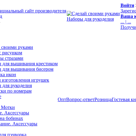
Войти
ициальный сайт производителя
Зареги
д
Ваша к
Наборы для рукоделия
3
...
|
...
Получи
 своими руками
с рисунком
ы стразами
 для вышивания крестиком
 для вышивания бисером
ка икон
я изготовления игрушек
 для рукоделия
ски по номерам
е
Опт
Вопрос-ответ
Розница
Гостевая к
 Мотки
е. Аксессуары
на бобинах
ние. Аксессуары
для пэчворка