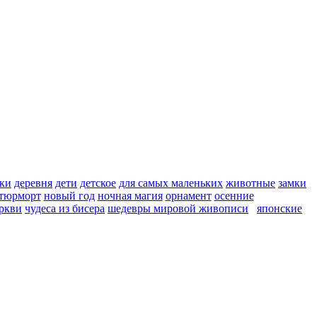
ки
деревня
дети
детское
для самых маленьких
животные
замки
тюрморт
новый год
ночная магия
орнамент
осенние
ркви
чудеса из бисера
шедевры мировой живописи
японские