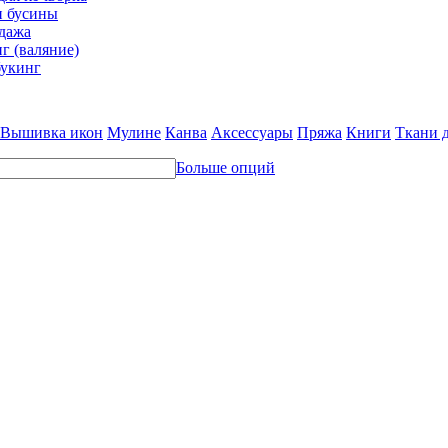
и бусины
дажа
г (валяние)
укинг
Вышивка икон
Мулине
Канва
Аксессуары
Пряжа
Книги
Ткани 
Больше опций