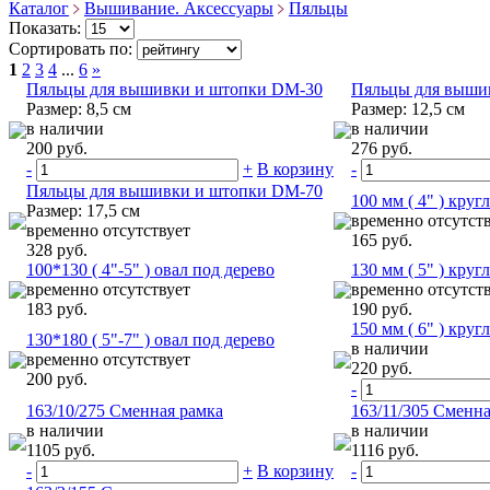
Каталог
Вышивание. Аксессуары
Пяльцы
Показать:
Сортировать по:
1
2
3
4
...
6
»
Пяльцы для вышивки и штопки DM-30
Пяльцы для выши
Размер: 8,5 см
Размер: 12,5 см
в наличии
в наличии
200 руб.
276 руб.
-
+
В корзину
-
Пяльцы для вышивки и штопки DM-70
100 мм ( 4" ) круг
Размер: 17,5 см
временно отсутст
временно отсутствует
165 руб.
328 руб.
100*130 ( 4"-5" ) овал под дерево
130 мм ( 5" ) круг
временно отсутствует
временно отсутст
183 руб.
190 руб.
150 мм ( 6" ) круг
130*180 ( 5"-7" ) овал под дерево
в наличии
временно отсутствует
220 руб.
200 руб.
-
163/10/275 Сменная рамка
163/11/305 Сменна
в наличии
в наличии
1105 руб.
1116 руб.
-
+
В корзину
-