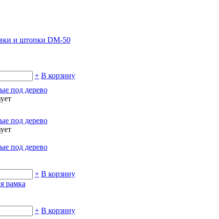
вки и штопки DM-50
+
В корзину
лые под дерево
вует
лые под дерево
вует
лые под дерево
+
В корзину
я рамка
+
В корзину