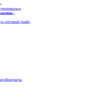
>
стрироваться
орзина
:
ть оптовый прайс
нига
Контакты