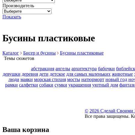
Производитель
Показать
Бусины пластиковые
Каталог
Бисер и бусины
Бусины пластиковые
Темы сюжетов
абстракция
ангелы
архитектура
бабочки
библейс
девушки
деревня
дети
детское
для самых маленьких
животные
люди
маяки
морская стихия
мосты
натюрморт
новый год
но
рамки
салфетки
собаки
сумки
украшения
уютный дом
фантаз
©
2026 Сделай Своими
Все права защищены. К
Ваша корзина