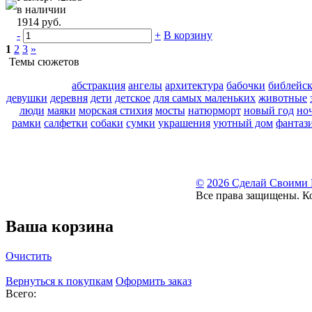
в наличии
1914 руб.
-
+
В корзину
1
2
3
»
Темы сюжетов
абстракция
ангелы
архитектура
бабочки
библейс
девушки
деревня
дети
детское
для самых маленьких
животные
люди
маяки
морская стихия
мосты
натюрморт
новый год
но
рамки
салфетки
собаки
сумки
украшения
уютный дом
фантаз
©
2026 Сделай Своими
Все права защищены. К
Ваша корзина
Очистить
Вернуться к покупкам
Оформить заказ
Всего: