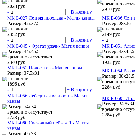
в наличии
временно отсут
2028 руб.
2910 руб.
-
+
В корзину
МК Б-027 Летняя прохлада - Магия канвы
МК Б-036 Летни
Размер: 42х37,5
Размер: 28х36
в наличии
в наличии
2352 руб.
2149 руб.
-
+
В корзину
-
МК Б-045 - Фрегат удачи- Магия канвы
МК Б-051 Алые
Размер: 34х45,5
Размер: 33х45,5
временно отсутствует
временно отсут
2340 руб.
1932 руб.
МК Б-052 Полосатик - Магия канвы
МК Б-054 Розо
Размер: 37,5х31
Размер: 38х28,5
в наличии
временно отсут
1896 руб.
2284 руб.
-
+
В корзину
МК Б-056 Лебединая верность - Магия
МК Б-059 - Ли
канвы
Размер: 34,5х34
Размер: 54х34
временно отсут
временно отсутствует
2284 руб.
2728 руб.
МК Б-080 Сказочный пейзаж 1 - Магия
канвы
Размер: 42х33