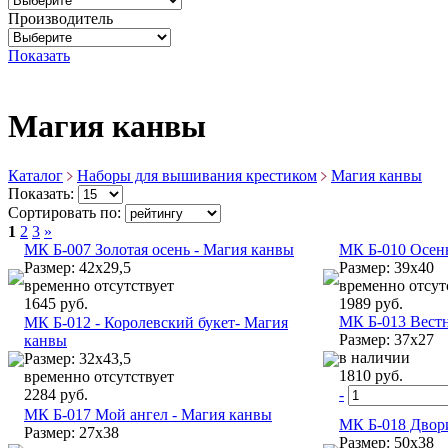
Производитель
Показать
Магия канвы
Каталог
Наборы для вышивания крестиком
Магия канвы
Показать:
Сортировать по:
1
2
3
»
МК Б-007 Золотая осень - Магия канвы
МК Б-010 Осен
Размер: 42х29,5
Размер: 39х40
временно отсутствует
временно отсут
1645 руб.
1989 руб.
МК Б-013 Вест
МК Б-012 - Королевский букет- Магия
Размер: 37х27
канвы
в наличии
Размер: 32х43,5
1810 руб.
временно отсутствует
2284 руб.
-
МК Б-017 Мой ангел - Магия канвы
МК Б-018 Двор
Размер: 27х38
Размер: 50х38