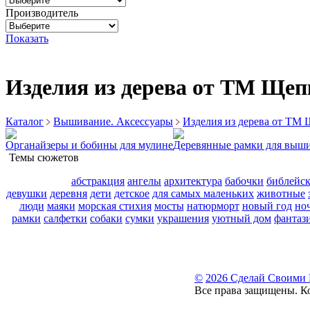
Производитель
Показать
Изделия из дерева от ТМ Щеп
Каталог
Вышивание. Аксессуары
Изделия из дерева от ТМ
Органайзеры и бобины для мулине
Деревянные рамки для выш
Темы сюжетов
абстракция
ангелы
архитектура
бабочки
библейс
девушки
деревня
дети
детское
для самых маленьких
животные
люди
маяки
морская стихия
мосты
натюрморт
новый год
но
рамки
салфетки
собаки
сумки
украшения
уютный дом
фантаз
©
2026 Сделай Своими
Все права защищены. К