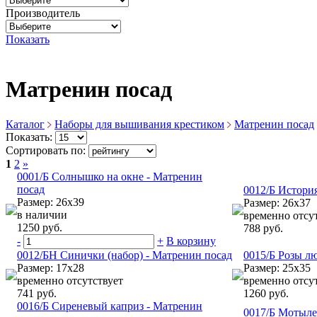
Производитель
Показать
Матренин посад
Каталог
Наборы для вышивания крестиком
Матренин посад
Показать:
Сортировать по:
1
2
»
0001/Б Солнышко на окне - Матренин
посад
0012/Б Истори
Размер: 26х39
Размер: 26х37
в наличии
временно отсу
1250 руб.
788 руб.
-
+
В корзину
0012/БН Синички (набор) - Матренин посад
0015/Б Розы л
Размер: 17х28
Размер: 25х35
временно отсутствует
временно отсу
741 руб.
1260 руб.
0016/Б Сиреневый каприз - Матренин
0017/Б Мотыле