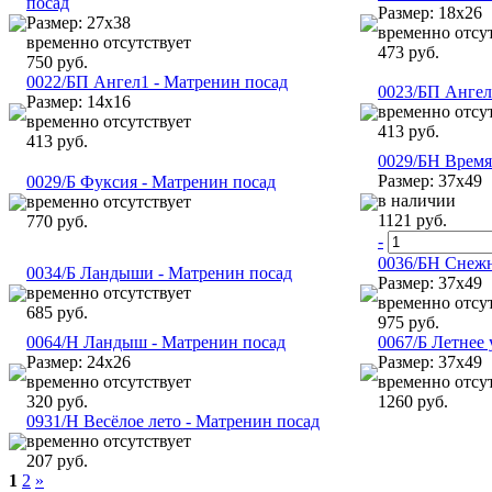
посад
Размер: 18х26
Размер: 27х38
временно отсу
временно отсутствует
473 руб.
750 руб.
0022/БП Ангел1 - Матренин посад
0023/БП Ангел
Размер: 14х16
временно отсу
временно отсутствует
413 руб.
413 руб.
0029/БН Время
Размер: 37х49
0029/Б Фуксия - Матренин посад
в наличии
временно отсутствует
1121 руб.
770 руб.
-
0036/БН Снежн
0034/Б Ландыши - Матренин посад
Размер: 37х49
временно отсутствует
временно отсу
685 руб.
975 руб.
0064/Н Ландыш - Матренин посад
0067/Б Летнее 
Размер: 24х26
Размер: 37х49
временно отсутствует
временно отсу
320 руб.
1260 руб.
0931/Н Весёлое лето - Матренин посад
временно отсутствует
207 руб.
1
2
»