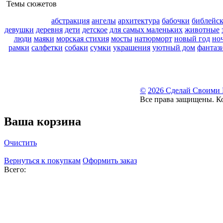
Темы сюжетов
абстракция
ангелы
архитектура
бабочки
библейс
девушки
деревня
дети
детское
для самых маленьких
животные
люди
маяки
морская стихия
мосты
натюрморт
новый год
но
рамки
салфетки
собаки
сумки
украшения
уютный дом
фантаз
©
2026 Сделай Своими
Все права защищены. К
Ваша корзина
Очистить
Вернуться к покупкам
Оформить заказ
Всего: