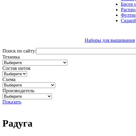
Бисер 
Распро
Фелтин
Скрапб
Наборы для вышивания
Поиск по сайту:
Техника
Состав ниток
Схема
Производитель
Показать
Радуга