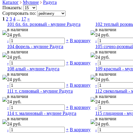
Каталог
Мулине
Радуга
Показать:
Сортировать по:
1
2
3
4
...
17
»
101 бл. бл. розовый - мулине Радуга
102 теплый розовы
в наличии
в наличии
24 руб.
24 руб.
-
+
В корзину
-
104 форель - мулине Радуга
105 сочно-розовый
в наличии
в наличии
24 руб.
24 руб.
-
+
В корзину
-
108 алый - мулине Радуга
109 красный - мул
в наличии
в наличии
24 руб.
24 руб.
-
+
В корзину
-
111 т. сливовый - мулине Радуга
112 свекольный - 
в наличии
в наличии
24 руб.
24 руб.
-
+
В корзину
-
114 т. малиновый - мулине Радуга
115 глициния - му
в наличии
в наличии
24 руб.
24 руб.
-
+
В корзину
-