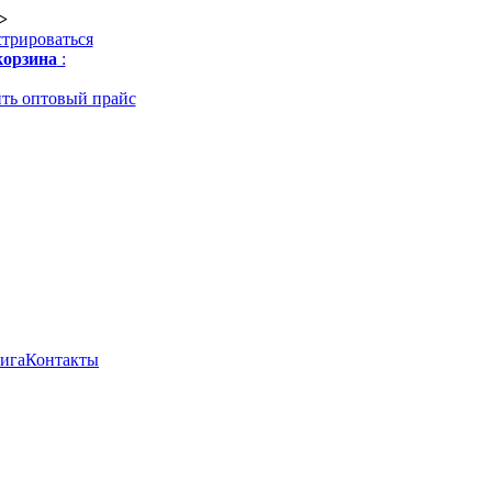
>
стрироваться
орзина
:
ть оптовый прайс
нига
Контакты