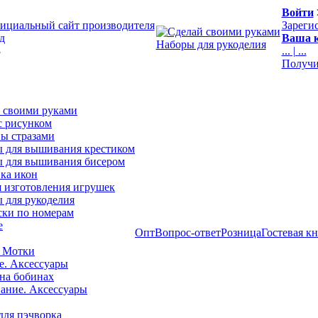
Войти
ициальный сайт производителя
Зареги
д
Ваша к
Наборы для рукоделия
3
...
|
...
Получи
 своими руками
с рисунком
ы стразами
 для вышивания крестиком
 для вышивания бисером
ка икон
я изготовления игрушек
 для рукоделия
ски по номерам
е
Опт
Вопрос-ответ
Розница
Гостевая к
 Мотки
е. Аксессуары
на бобинах
ние. Аксессуары
для пэчворка