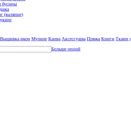
и бусины
дажа
г (валяние)
укинг
Вышивка икон
Мулине
Канва
Аксессуары
Пряжа
Книги
Ткани 
Больше опций