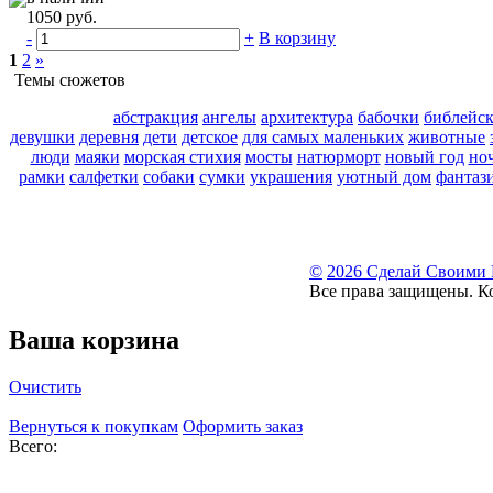
1050 руб.
-
+
В корзину
1
2
»
Темы сюжетов
абстракция
ангелы
архитектура
бабочки
библейс
девушки
деревня
дети
детское
для самых маленьких
животные
люди
маяки
морская стихия
мосты
натюрморт
новый год
но
рамки
салфетки
собаки
сумки
украшения
уютный дом
фантаз
©
2026 Сделай Своими
Все права защищены. К
Ваша корзина
Очистить
Вернуться к покупкам
Оформить заказ
Всего: