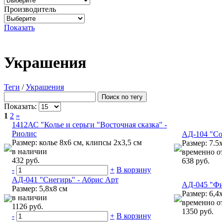
Производитель
Показать
Украшения
Теги
/
Украшения
Показать:
1
2
»
1412АС "Колье и серьги "Восточная сказка" -
Риолис
АД-104 "Со
Размер: колье 8х6 см, клипсы 2х3,5 см
Размер: 7.5
в наличии
временно о
432 руб.
638 руб.
-
+
В корзину
АД-041 "Снегирь" - Абрис Арт
АД-045 "Фи
Размер: 5,8х8 см
Размер: 6,4
в наличии
временно о
1126 руб.
1350 руб.
-
+
В корзину