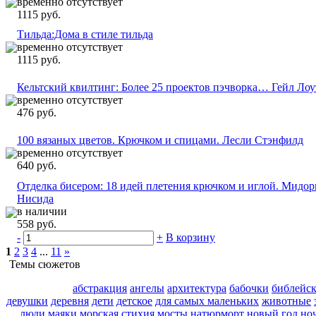
временно отсутствует
1115 руб.
Тильда:Дома в стиле тильда
временно отсутствует
1115 руб.
Кельтский квилтинг: Более 25 проектов пэчворка… Гейл Лоу
временно отсутствует
476 руб.
100 вязаных цветов. Крючком и спицами. Лесли Стэнфилд
временно отсутствует
640 руб.
Отделка бисером: 18 идей плетения крючком и иглой. Мидор
Нисида
в наличии
558 руб.
-
+
В корзину
1
2
3
4
...
11
»
Темы сюжетов
абстракция
ангелы
архитектура
бабочки
библейс
девушки
деревня
дети
детское
для самых маленьких
животные
люди
маяки
морская стихия
мосты
натюрморт
новый год
но