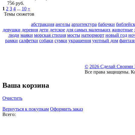
756 руб.
1
2
3
4
...
10
»
Темы сюжетов
абстракция
ангелы
архитектура
бабочки
библейс
девушки
деревня
дети
детское
для самых маленьких
животные
люди
маяки
морская стихия
мосты
натюрморт
новый год
но
рамки
салфетки
собаки
сумки
украшения
уютный дом
фантаз
©
2026 Сделай Своими
Все права защищены. К
Ваша корзина
Очистить
Вернуться к покупкам
Оформить заказ
Всего: