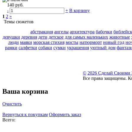
140 руб.
-
+
В корзину
1
2
»
Темы сюжетов
абстракция
ангелы
архитектура
бабочки
библейс
девушки
деревня
дети
детское
для самых маленьких
животные
люди
маяки
морская стихия
мосты
натюрморт
новый год
но
рамки
салфетки
собаки
сумки
украшения
уютный дом
фантаз
©
2026 Сделай Своими
Все права защищены. К
Ваша корзина
Очистить
Вернуться к покупкам
Оформить заказ
Всего: