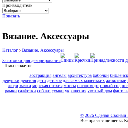
Производитель
Показать
Вязание. Аксессуары
Каталог
Вязание. Аксессуары
Спицы
Крючки
Принадлежности д
Заготовки для декорирования
Темы сюжетов
абстракция
ангелы
архитектура
бабочки
библейс
девушки
деревня
дети
детское
для самых маленьких
животные
люди
маяки
морская стихия
мосты
натюрморт
новый год
но
рамки
салфетки
собаки
сумки
украшения
уютный дом
фантаз
©
2026 Сделай Своими
Все права защищены. К