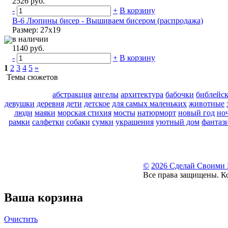
2526 руб.
-
+
В корзину
B-6 Люпины бисер - Вышиваем бисером (распродажа)
Размер: 27х19
в наличии
1140 руб.
-
+
В корзину
1
2
3
4
5
»
Темы сюжетов
абстракция
ангелы
архитектура
бабочки
библейс
девушки
деревня
дети
детское
для самых маленьких
животные
люди
маяки
морская стихия
мосты
натюрморт
новый год
но
рамки
салфетки
собаки
сумки
украшения
уютный дом
фантаз
©
2026 Сделай Своими
Все права защищены. К
Ваша корзина
Очистить