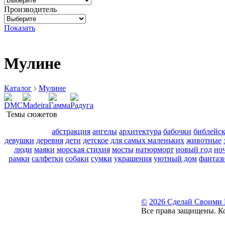
Производитель
Показать
Мулине
Каталог
Мулине
DMC
Madeira
Гамма
Радуга
Темы сюжетов
абстракция
ангелы
архитектура
бабочки
библейс
девушки
деревня
дети
детское
для самых маленьких
животные
люди
маяки
морская стихия
мосты
натюрморт
новый год
но
рамки
салфетки
собаки
сумки
украшения
уютный дом
фантаз
©
2026 Сделай Своими
Все права защищены. К