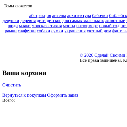
Темы сюжетов
абстракция
ангелы
архитектура
бабочки
библейс
девушки
деревня
дети
детское
для самых маленьких
животные
люди
маяки
морская стихия
мосты
натюрморт
новый год
но
рамки
салфетки
собаки
сумки
украшения
уютный дом
фантаз
©
2026 Сделай Своими
Все права защищены. К
Ваша корзина
Очистить
Вернуться к покупкам
Оформить заказ
Всего: