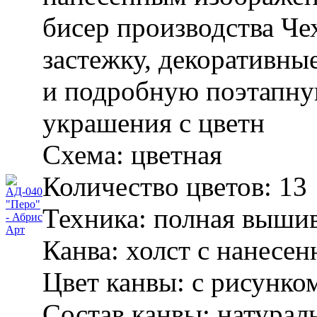
бисер производства Че
застежку, декоративные
и подробную поэтапну
украшения с цветн
Схема:
цветная
Количество цветов:
13
Техника:
полная вышив
Канва:
холст с нанесе
Цвет канвы:
с рисунко
Состав канвы:
натурал