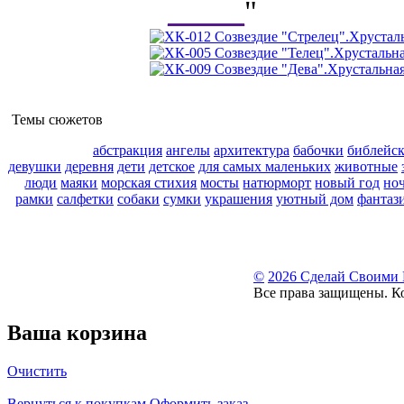
_____
"
Темы сюжетов
абстракция
ангелы
архитектура
бабочки
библейс
девушки
деревня
дети
детское
для самых маленьких
животные
люди
маяки
морская стихия
мосты
натюрморт
новый год
но
рамки
салфетки
собаки
сумки
украшения
уютный дом
фантаз
©
2026 Сделай Своими
Все права защищены. К
Ваша корзина
Очистить
Вернуться к покупкам
Оформить заказ