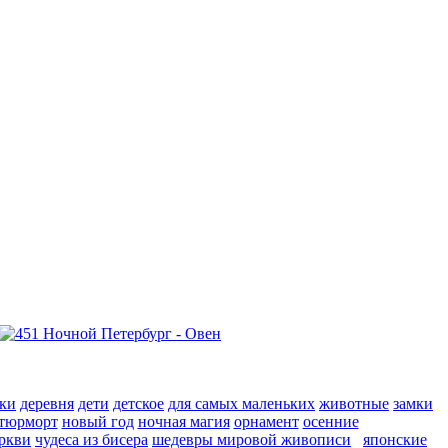
ки
деревня
дети
детское
для самых маленьких
животные
замки
тюрморт
новый год
ночная магия
орнамент
осенние
ркви
чудеса из бисера
шедевры мировой живописи
японские