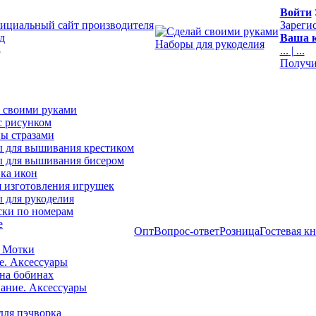
Войти
ициальный сайт производителя
Зареги
д
Ваша к
Наборы для рукоделия
3
...
|
...
Получи
 своими руками
с рисунком
ы стразами
 для вышивания крестиком
 для вышивания бисером
ка икон
я изготовления игрушек
 для рукоделия
ски по номерам
е
Опт
Вопрос-ответ
Розница
Гостевая к
 Мотки
е. Аксессуары
на бобинах
ние. Аксессуары
для пэчворка