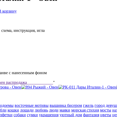
В корзину
 схема, инструкция, игла
канве с нанесенным фоном
ен распродажа ____________
"
водоемы
восточные мотивы
вышивка бисером
гжель
город
девуш
абли
кошки
лошади
любовь
люди
маяки
морская стихия
мосты
на
алфетки
собаки
сумки
украшения
уютный дом
фантазия
цветы
це