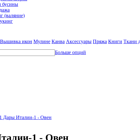
и бусины
дажа
г (валяние)
укинг
Вышивка икон
Мулине
Канва
Аксессуары
Пряжа
Книги
Ткани 
Больше опций
1 Дары Италии-1 - Овен
талии-1 - Овен