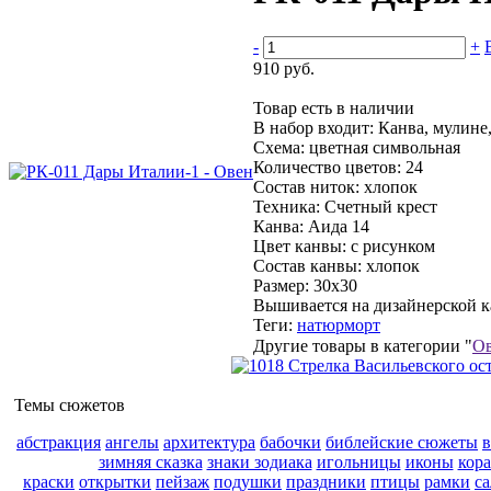
-
+
910 руб.
Товар есть в наличии
В набор входит:
Канва, мулине,
Схема:
цветная символьная
Количество цветов:
24
Состав ниток:
хлопок
Техника:
Счетный крест
Канва:
Аида 14
Цвет канвы:
с рисунком
Состав канвы:
хлопок
Размер:
30х30
Вышивается на дизайнерской 
Теги:
натюрморт
Другие товары в категории "
Ов
Темы сюжетов
абстракция
ангелы
архитектура
бабочки
библейские сюжеты
зимняя сказка
знаки зодиака
игольницы
иконы
кор
краски
открытки
пейзаж
подушки
праздники
птицы
рамки
с