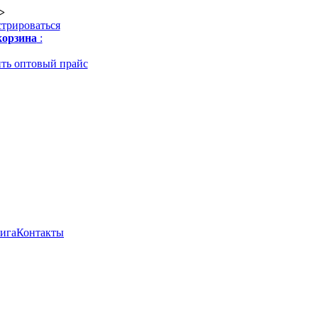
>
стрироваться
орзина
:
ть оптовый прайс
нига
Контакты