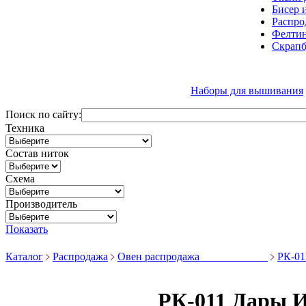
Бисер 
Распро
Фелтин
Скрапб
Наборы для вышивания
Поиск по сайту:
Техника
Состав ниток
Схема
Производитель
Показать
Каталог
Распродажа
Овен распродажа ____________
РК-01
РК-011 Дары И