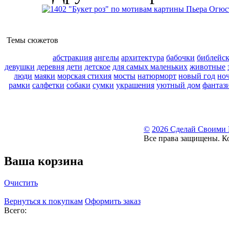
Темы сюжетов
абстракция
ангелы
архитектура
бабочки
библейс
девушки
деревня
дети
детское
для самых маленьких
животные
люди
маяки
морская стихия
мосты
натюрморт
новый год
но
рамки
салфетки
собаки
сумки
украшения
уютный дом
фантаз
©
2026 Сделай Своими
Все права защищены. К
Ваша корзина
Очистить
Вернуться к покупкам
Оформить заказ
Всего: