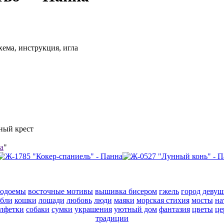
хема, инструкция, игла
тный крест
a
"
водоемы
восточные мотивы
вышивка бисером
гжель
город
девуш
абли
кошки
лошади
любовь
люди
маяки
морская стихия
мосты
на
алфетки
собаки
сумки
украшения
уютный дом
фантазия
цветы
це
традиции