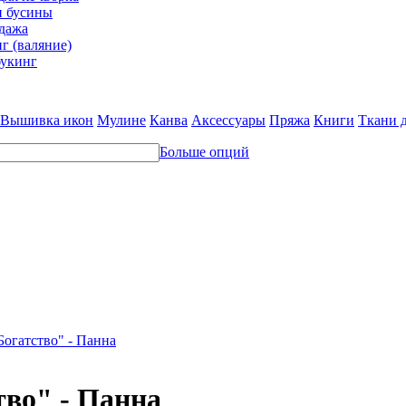
и бусины
дажа
г (валяние)
укинг
Вышивка икон
Мулине
Канва
Аксессуары
Пряжа
Книги
Ткани 
Больше опций
Богатство" - Панна
тво" - Панна