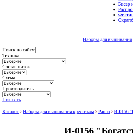
Бисер 
Распро
Фелтин
Скрапб
Наборы для вышивания
Поиск по сайту:
Техника
Состав ниток
Схема
Производитель
Показать
Каталог
Наборы для вышивания крестиком
Panna
И-0156 "
И-0156 "Богатс