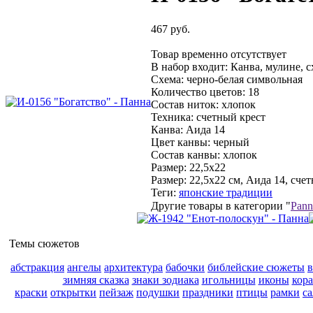
467 руб.
Товар временно отсутствует
В набор входит:
Канва, мулине, с
Схема:
черно-белая символьная
Количество цветов:
18
Состав ниток:
хлопок
Техника:
счетный крест
Канва:
Аида 14
Цвет канвы:
черный
Состав канвы:
хлопок
Размер:
22,5x22
Размер: 22,5x22 см, Аида 14, сче
Теги:
японские традиции
Другие товары в категории "
Pann
Темы сюжетов
абстракция
ангелы
архитектура
бабочки
библейские сюжеты
зимняя сказка
знаки зодиака
игольницы
иконы
кор
краски
открытки
пейзаж
подушки
праздники
птицы
рамки
с