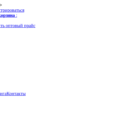
>
стрироваться
орзина
:
ть оптовый прайс
нига
Контакты