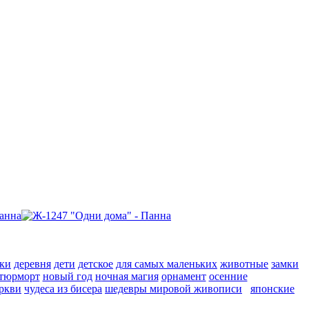
ки
деревня
дети
детское
для самых маленьких
животные
замки
тюрморт
новый год
ночная магия
орнамент
осенние
ркви
чудеса из бисера
шедевры мировой живописи
японские