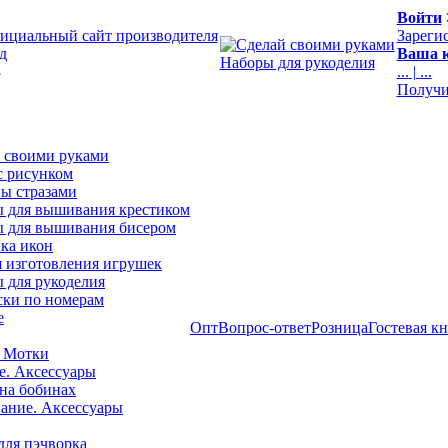
Войти
ициальный сайт производителя
Зареги
д
Ваша к
Наборы для рукоделия
3
...
|
...
Получи
 своими руками
с рисунком
ы стразами
 для вышивания крестиком
 для вышивания бисером
ка икон
я изготовления игрушек
 для рукоделия
ски по номерам
е
Опт
Вопрос-ответ
Розница
Гостевая к
 Мотки
е. Аксессуары
на бобинах
ние. Аксессуары
для пэчворка