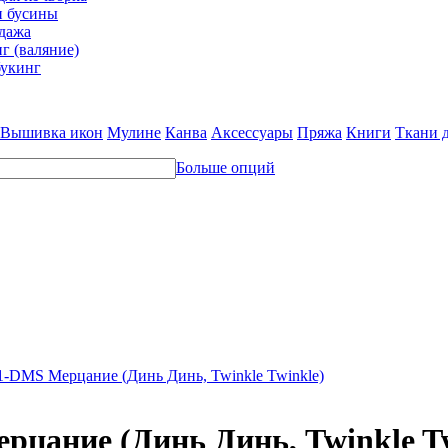
и бусины
дажа
г (валяние)
укинг
Вышивка икон
Мулине
Канва
Аксессуары
Пряжа
Книги
Ткани 
Больше опций
1-DMS Мерцание (Динь Динь, Twinkle Twinkle)
рцание (Динь Динь, Twinkle Tw