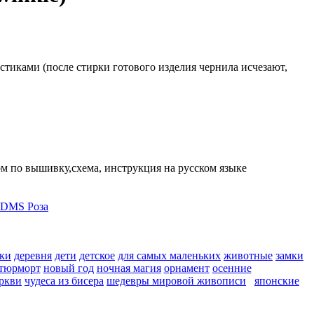
стиками (после стирки готового изделия чернила исчезают,
том по вышивку,схема, инструкция на русском языке
ки
деревня
дети
детское
для самых маленьких
животные
замки
тюрморт
новый год
ночная магия
орнамент
осенние
ркви
чудеса из бисера
шедевры мировой живописи
японские