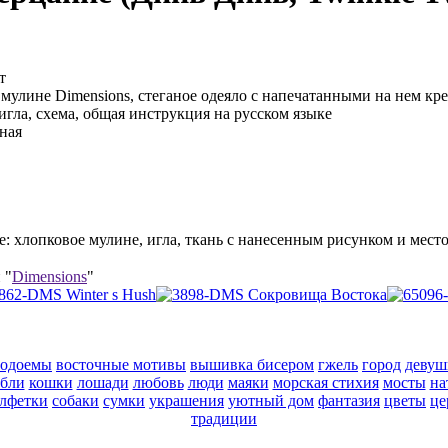
т
мулине Dimensions, стеганое одеяло с напечатанными на нем кре
игла, схема, общая инструкция на русском языке
ная
ре: хлопковое мулине, игла, ткань с нанесенным рисунком и мес
 "
Dimensions
"
водоемы
восточные мотивы
вышивка бисером
гжель
город
девуш
абли
кошки
лошади
любовь
люди
маяки
морская стихия
мосты
на
алфетки
собаки
сумки
украшения
уютный дом
фантазия
цветы
це
традиции