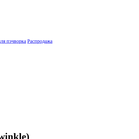
для пэчворка
Распродажа
inkle)