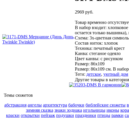
2969 руб.
Товар временно отсутствуе
В набор входит:
хлопковое 
остается только вышивка), 
Схема:
3х-цветная символь
Состав ниток:
хлопок
Техника:
печатный крест
Канва:
стеганое одеяло
Цвет канвы:
с рисунком
Размер:
86х109
Размер: 86х109 см. В набо
Теги:
детское
,
уютный дом
Другие товары в категории
Темы сюжетов
абстракция
ангелы
архитектура
бабочки
библейские сюжеты
зимняя сказка
знаки зодиака
игольницы
иконы
кор
краски
открытки
пейзаж
подушки
праздники
птицы
рамки
с