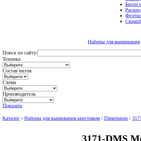
Бисер 
Распро
Фелтин
Скрапб
Наборы для вышивания
Поиск по сайту:
Техника
Состав ниток
Схема
Производитель
Показать
Каталог
Наборы для вышивания крестиком
Dimensions
317
3171-DMS Ме