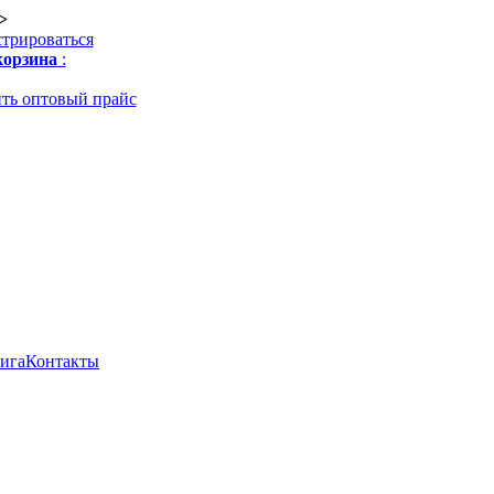
>
стрироваться
орзина
:
ть оптовый прайс
нига
Контакты