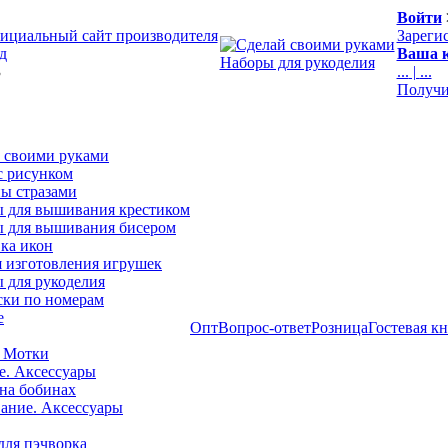
Войти
ициальный сайт производителя
Зареги
д
Ваша к
Наборы для рукоделия
3
...
|
...
Получи
 своими руками
с рисунком
ы стразами
 для вышивания крестиком
 для вышивания бисером
ка икон
я изготовления игрушек
 для рукоделия
ски по номерам
е
Опт
Вопрос-ответ
Розница
Гостевая к
 Мотки
е. Аксессуары
на бобинах
ние. Аксессуары
для пэчворка