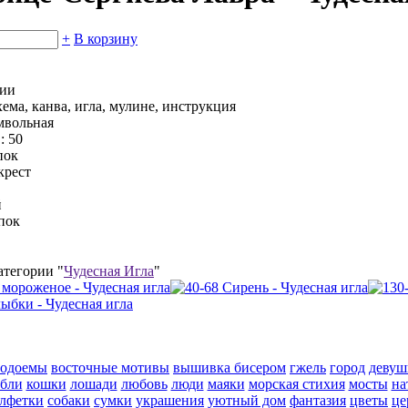
+
В корзину
чии
ема, канва, игла, мулине, инструкция
мвольная
:
50
пок
крест
й
пок
атегории "
Чудесная Игла
"
водоемы
восточные мотивы
вышивка бисером
гжель
город
девуш
абли
кошки
лошади
любовь
люди
маяки
морская стихия
мосты
на
алфетки
собаки
сумки
украшения
уютный дом
фантазия
цветы
це