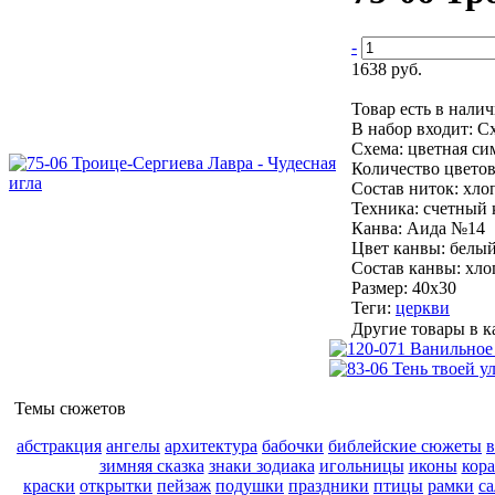
-
1638 руб.
Товар есть в нали
В набор входит:
Сх
Схема:
цветная си
Количество цветов
Состав ниток:
хло
Техника:
счетный 
Канва:
Аида №14
Цвет канвы:
белы
Состав канвы:
хло
Размер:
40х30
Теги:
церкви
Другие товары в к
Темы сюжетов
абстракция
ангелы
архитектура
бабочки
библейские сюжеты
зимняя сказка
знаки зодиака
игольницы
иконы
кор
краски
открытки
пейзаж
подушки
праздники
птицы
рамки
с