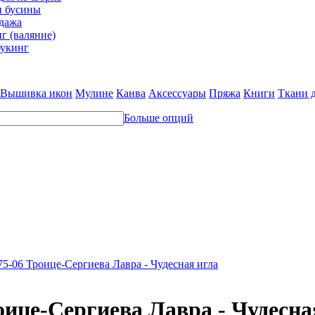
и бусины
дажа
г (валяние)
укинг
Вышивка икон
Мулине
Канва
Аксессуары
Пряжа
Книги
Ткани 
Больше опций
75-06 Троице-Сергиева Лавра - Чудесная игла
оице-Сергиева Лавра - Чудесна