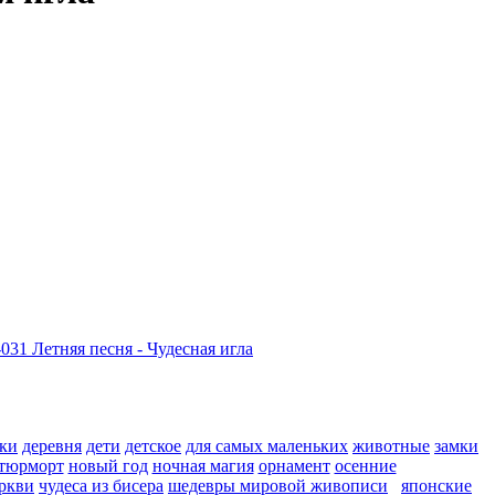
ки
деревня
дети
детское
для самых маленьких
животные
замки
тюрморт
новый год
ночная магия
орнамент
осенние
ркви
чудеса из бисера
шедевры мировой живописи
японские