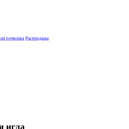
для пэчворка
Распродажа
я игла