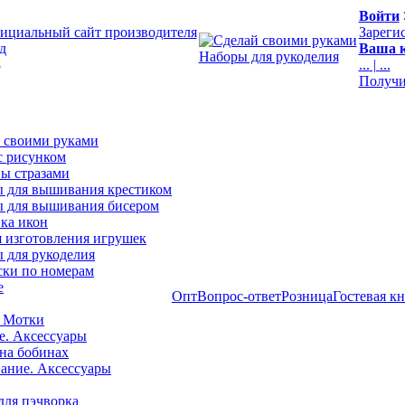
Войти
ициальный сайт производителя
Зареги
д
Ваша к
Наборы для рукоделия
3
...
|
...
Получи
 своими руками
с рисунком
ы стразами
 для вышивания крестиком
 для вышивания бисером
ка икон
я изготовления игрушек
 для рукоделия
ски по номерам
е
Опт
Вопрос-ответ
Розница
Гостевая к
 Мотки
е. Аксессуары
на бобинах
ние. Аксессуары
для пэчворка