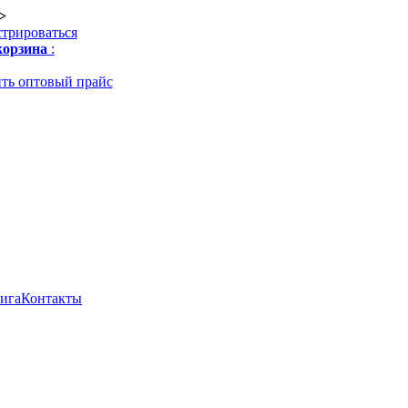
>
стрироваться
орзина
:
ть оптовый прайс
нига
Контакты