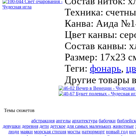
Состав ниток:
х
Техника:
счетны
Канва:
Аида №1
Цвет канвы:
сер
Состав канвы:
х
Размер:
17х23 с
Теги:
фонарь
,
ц
Другие товары в
Темы сюжетов
абстракция
ангелы
архитектура
бабочки
библейс
девушки
деревня
дети
детское
для самых маленьких
животные
люди
маяки
морская стихия
мосты
натюрморт
новый год
но