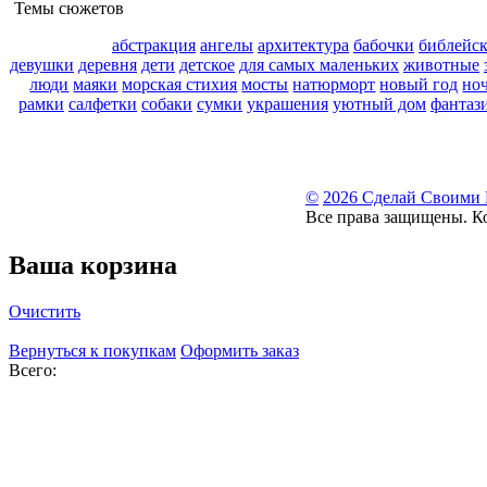
Темы сюжетов
абстракция
ангелы
архитектура
бабочки
библейс
девушки
деревня
дети
детское
для самых маленьких
животные
люди
маяки
морская стихия
мосты
натюрморт
новый год
но
рамки
салфетки
собаки
сумки
украшения
уютный дом
фантаз
©
2026 Сделай Своими
Все права защищены. К
Ваша корзина
Очистить
Вернуться к покупкам
Оформить заказ
Всего: