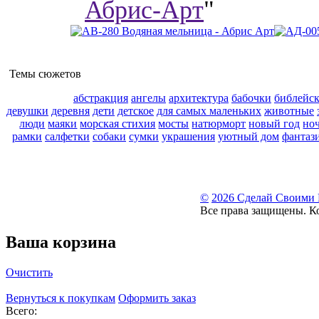
Абрис-Арт
"
Темы сюжетов
абстракция
ангелы
архитектура
бабочки
библейс
девушки
деревня
дети
детское
для самых маленьких
животные
люди
маяки
морская стихия
мосты
натюрморт
новый год
но
рамки
салфетки
собаки
сумки
украшения
уютный дом
фантаз
©
2026 Сделай Своими
Все права защищены. К
Ваша корзина
Очистить
Вернуться к покупкам
Оформить заказ
Всего: