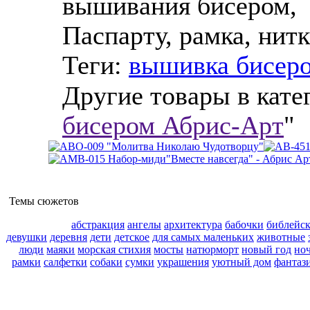
вышивания бисером, 
Паспарту, рамка, нитк
Теги:
вышивка бисер
Другие товары в кате
бисером Абрис-Арт
"
Темы сюжетов
абстракция
ангелы
архитектура
бабочки
библейс
девушки
деревня
дети
детское
для самых маленьких
животные
люди
маяки
морская стихия
мосты
натюрморт
новый год
но
рамки
салфетки
собаки
сумки
украшения
уютный дом
фантаз