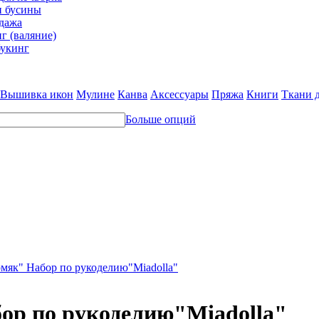
и бусины
дажа
г (валяние)
укинг
Вышивка икон
Мулине
Канва
Аксессуары
Пряжа
Книги
Ткани 
Больше опций
омяк" Набор по рукоделию"Miadolla"
ор по рукоделию"Miadolla"