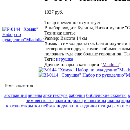
1037 руб.
Товар временно отсутствует
В набор входит:
Бусины, Нитки мулине "
Техника:
шитье
Размер:
Высота 14 см
Хомяк - символ достатка, благополучия и 
четвероногого друга самое любимое лакомс
положить туда еще больше горошинок. Тако
Теги:
игрушка
Другие товары в категории "
Miadolla
"
Темы сюжетов
абстракция
ангелы
архитектура
бабочки
библейские сюжеты
зимняя сказка
знаки зодиака
игольницы
иконы
кор
краски
открытки
пейзаж
подушки
праздники
птицы
рамки
с