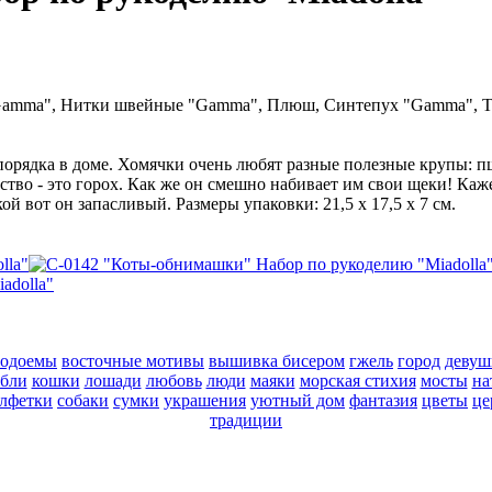
Gamma", Нитки швейные "Gamma", Плюш, Синтепух "Gamma", Т
порядка в доме. Хомячки очень любят разные полезные крупы: п
тво - это горох. Как же он смешно набивает им свои щеки! Кажет
й вот он запасливый. Размеры упаковки: 21,5 х 17,5 х 7 см.
водоемы
восточные мотивы
вышивка бисером
гжель
город
девуш
абли
кошки
лошади
любовь
люди
маяки
морская стихия
мосты
на
алфетки
собаки
сумки
украшения
уютный дом
фантазия
цветы
це
традиции