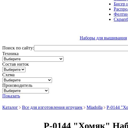
Бисер 
Распро
Фелтин
Скрапб
Наборы для вышивания
Поиск по сайту:
Техника
Состав ниток
Схема
Производитель
Показать
Каталог
Все для изготовления игрушек
Miadolla
P-0144 "Х
P-0144 "Хомяк" Наб