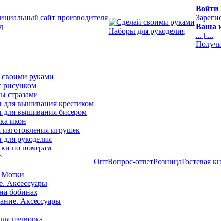
Войти
ициальный сайт производителя
Зареги
д
Ваша к
Наборы для рукоделия
3
...
|
...
Получи
 своими руками
с рисунком
ы стразами
 для вышивания крестиком
 для вышивания бисером
ка икон
я изготовления игрушек
 для рукоделия
ски по номерам
е
Опт
Вопрос-ответ
Розница
Гостевая к
 Мотки
е. Аксессуары
на бобинах
ние. Аксессуары
для пэчворка