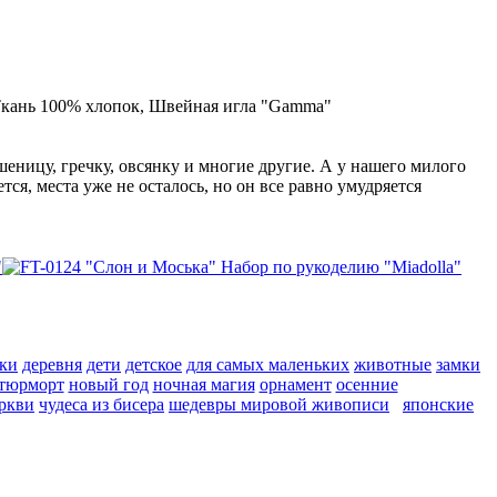
кань 100% хлопок, Швейная игла "Gamma"
шеницу, гречку, овсянку и многие другие. А у нашего милого
ся, места уже не осталось, но он все равно умудряется
ки
деревня
дети
детское
для самых маленьких
животные
замки
тюрморт
новый год
ночная магия
орнамент
осенние
ркви
чудеса из бисера
шедевры мировой живописи
японские