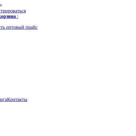
>
стрироваться
орзина
:
ть оптовый прайс
нига
Контакты