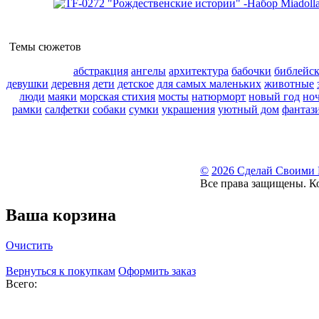
Темы сюжетов
абстракция
ангелы
архитектура
бабочки
библейс
девушки
деревня
дети
детское
для самых маленьких
животные
люди
маяки
морская стихия
мосты
натюрморт
новый год
но
рамки
салфетки
собаки
сумки
украшения
уютный дом
фантаз
©
2026 Сделай Своими
Все права защищены. К
Ваша корзина
Очистить
Вернуться к покупкам
Оформить заказ
Всего: