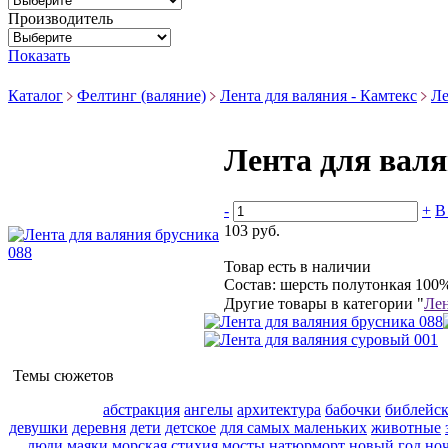
Производитель
Показать
Каталог
Фелтинг (валяние)
Лента для валяния - Камтекс
Ле
Лента для валя
-
+
В
103 руб.
Товар есть в наличии
Состав: шерсть полутонкая 100%
Другие товары в категории "
Лен
Темы сюжетов
абстракция
ангелы
архитектура
бабочки
библейс
девушки
деревня
дети
детское
для самых маленьких
животные
люди
маяки
морская стихия
мосты
натюрморт
новый год
но