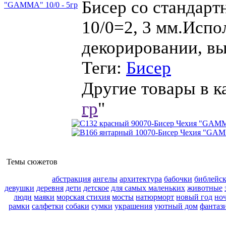
Бисер со стандарт
10/0=2, 3 мм.Испо
декорировании, вы
Теги:
Бисер
Другие товары в к
гр
"
Темы сюжетов
абстракция
ангелы
архитектура
бабочки
библейс
девушки
деревня
дети
детское
для самых маленьких
животные
люди
маяки
морская стихия
мосты
натюрморт
новый год
но
рамки
салфетки
собаки
сумки
украшения
уютный дом
фантаз