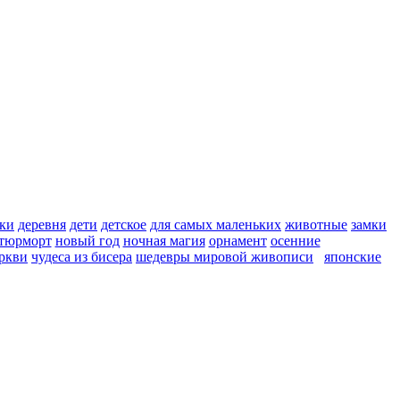
ки
деревня
дети
детское
для самых маленьких
животные
замки
тюрморт
новый год
ночная магия
орнамент
осенние
ркви
чудеса из бисера
шедевры мировой живописи
японские