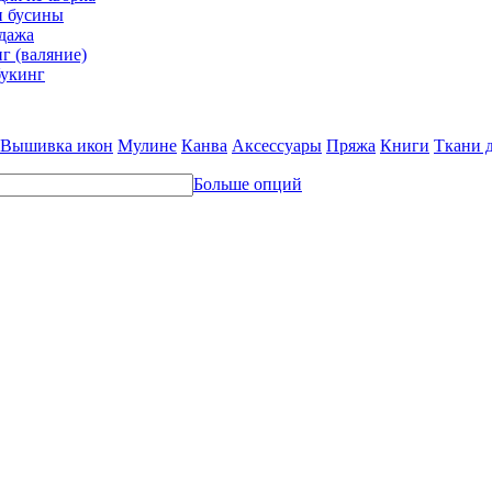
и бусины
дажа
г (валяние)
укинг
Вышивка икон
Мулине
Канва
Аксессуары
Пряжа
Книги
Ткани 
Больше опций