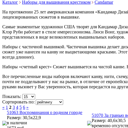
Каталог
Наборы для вышивания крестиком
Candamar
На протяжении 25 лет американская компания «Кандамар Диза
лицензированных сюжетов в вышивке.
Самые знаменитые художники США творят для Кандамар Дизайн
Клэр Руби работает в стиле импрессионизма. Люси Вонг, худо
представленных в виде великолепных вышивальных наборов.
Наборы с частичной вышивкой. Частичная вышивка делает ди
сюжет уже нанесен на канву не выцветающими красками. Этот
всегда длиннее).
Наборы «счетный крест» Сюжет вышивается на чистой канве. Н
Все перечисленные виды наборов включают канву, нити, схему
почти не подделывают у нас на рынке, в отличие от европейс
руками вызовет у Вас уверенность, которая передастся на дру
Показать:
Сортировать по:
«
1
2
3
4
5
6
»
51063 Воспоминания о родном городе
51070 За гранью 
Размер: 30,5x22,9
Размер: 40,6х30,5
в наличии
временно отсутст
1673 руб.