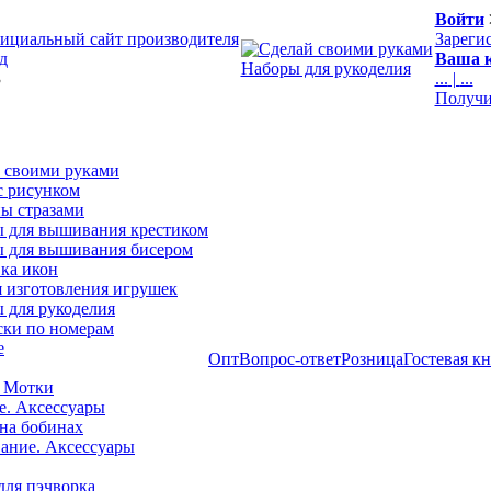
Войти
ициальный сайт производителя
Зареги
д
Ваша к
Наборы для рукоделия
3
...
|
...
Получи
 своими руками
с рисунком
ы стразами
 для вышивания крестиком
 для вышивания бисером
ка икон
я изготовления игрушек
 для рукоделия
ски по номерам
е
Опт
Вопрос-ответ
Розница
Гостевая к
 Мотки
е. Аксессуары
на бобинах
ние. Аксессуары
для пэчворка