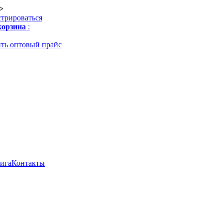
>
стрироваться
орзина
:
ть оптовый прайс
нига
Контакты