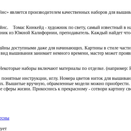
йнc» является производителем качественных наборов для вышив
c. Томас Кинкейд - художник по свету, самый известный в на
жник из Южной Калифорнии, преподаватель. Каждый найдет что-
зайны доступными даже для начинающих. Картины в стиле час
 вид вышивания занимает немного времени, мастер может прояви
екоторые наборы включают материалы по отделке. (например: Р
, понятные инструкции, иглу. Номера цветов ниток для вышиван
ких. Вышитые вручную, обрамленные модели можно приобрести. 
гие сферы жизни. Прикоснись к прекрасному - сотвори картину с
весны
вует