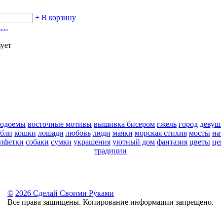
+
В корзину
ча…
вует
водоемы
восточные мотивы
вышивка бисером
гжель
город
девуш
абли
кошки
лошади
любовь
люди
маяки
морская стихия
мосты
на
алфетки
собаки
сумки
украшения
уютный дом
фантазия
цветы
це
традиции
©
2026 Сделай Своими Руками
Все права защищены. Копирование информации запрещено.