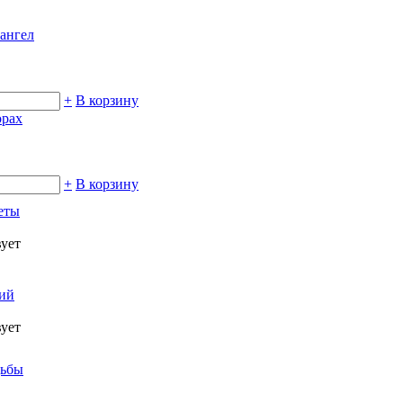
ангел
+
В корзину
орах
+
В корзину
еты
вует
ний
вует
дьбы