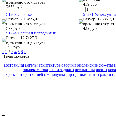
временно отсутствует
419 руб.
2653 руб.
-
51268 Счастье
51271 Успех, уда
Размер: 20,3х25,4
Размер: 12,7х27,9
временно отсутствует
временно отсутст
577 руб.
422 руб.
51274 Целый и невредимый
Размер: 12,7х27,9
временно отсутствует
395 руб.
«
1
2
3
4
5
6
»
Темы сюжетов
абстракция
ангелы
архитектура
бабочки
библейские сюжеты
зимняя сказка
знаки зодиака
игольницы
иконы
кор
краски
открытки
пейзаж
подушки
праздники
птицы
рамки
с