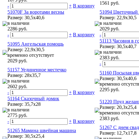
1561 руб.
-
+
В корзину
51070F За воротами весны
51094 Цветочный 
Размер: 30,5x40,6
Размер: 22,9x30,5
в наличии
в наличии
2286 руб.
2029 руб.
-
+
В корзину
-
51113 Часовня в г
51095 Ангельская помощь
Размер: 30,5х40,7
Размер: 22,9x30,5
в наличии
временно отсутствует
2383 руб.
2029 руб.
-
51157 Уединенное местечко
51160 Посылая цв
Размер: 28x35,7
Размер: 30,5x40,6
в наличии
временно отсутст
2602 руб.
2295 руб.
-
+
В корзину
51164 Сказочный домик
51220 Пруд жела
Размер: 35,7x28
Размер: 20,3x25,4
в наличии
временно отсутст
2775 руб.
2383 руб.
-
+
В корзину
51267 С днем сва
51265 Мамина швейная машина
Размер: 12,7х17,8
Размер: 30,5х25,4
в наличии