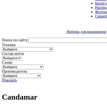
Бисер 
Распро
Фелтин
Скрапб
Наборы для вышивания
Поиск по сайту:
Техника
Состав ниток
Схема
Производитель
Показать
Candamar