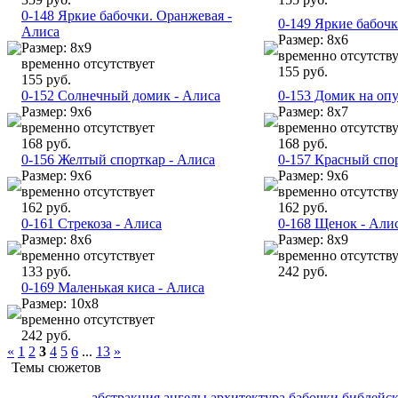
0-148 Яркие бабочки. Оранжевая -
0-149 Яркие бабочк
Алиса
Размер: 8x6
Размер: 8x9
временно отсутству
временно отсутствует
155 руб.
155 руб.
0-152 Солнечный домик - Алиса
0-153 Домик на оп
Размер: 9х6
Размер: 8х7
временно отсутствует
временно отсутству
168 руб.
168 руб.
0-156 Желтый спорткар - Алиса
0-157 Красный спор
Размер: 9х6
Размер: 9х6
временно отсутствует
временно отсутству
162 руб.
162 руб.
0-161 Стрекоза - Алиса
0-168 Щенок - Али
Размер: 8х6
Размер: 8х9
временно отсутствует
временно отсутству
133 руб.
242 руб.
0-169 Маленькая киса - Алиса
Размер: 10х8
временно отсутствует
242 руб.
«
1
2
3
4
5
6
...
13
»
Темы сюжетов
абстракция
ангелы
архитектура
бабочки
библейс